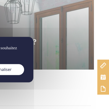
ionnelles ?
 souhaitez
naliser