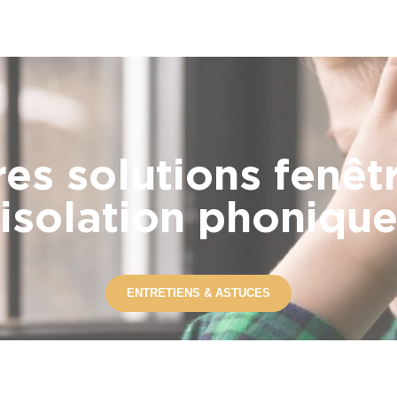
res solutions fenêt
isolation phoniqu
ENTRETIENS & ASTUCES