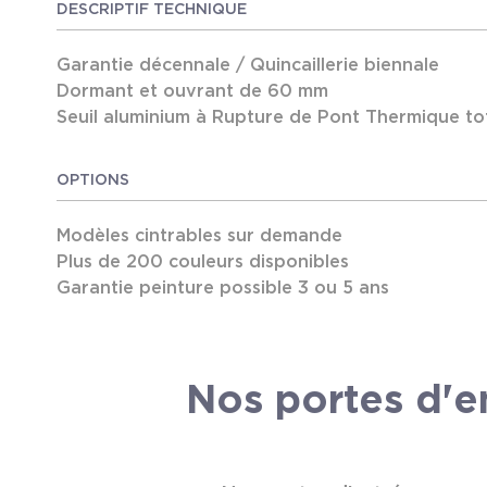
DESCRIPTIF TECHNIQUE
Garantie décennale / Quincaillerie biennale
Dormant et ouvrant de 60 mm
Seuil aluminium à Rupture de Pont Thermique to
3 essences de bois : chêne, pin, bois exotique
Couleurs standards :
OPTIONS
> 3 lasures naturelles
> 4 couleurs opaques
Modèles cintrables sur demande
> 4 couleurs mates
(nouveauté)
Plus de 200 couleurs disponibles
Performance possible jusqu'à UD 1,3
Garantie peinture possible 3 ou 5 ans
Traverse intermédiaire sur mesure
Dormant :
Hauteur de soubassement sur mesure
Dormant neuf de 60 à 160mm
Petit bois sur mesure
Pièce d'appui monobloc de 120 ou 88mm
Nos portes d'e
Fixes latéraux et impostes bois sur mesure
Vitrage au choix parmi une large variété
Ouvrant :
Vitrage 28mm 4/20/4 peu émissif argon et interc
Traverse basse ouvrant avec jet d'eau massif