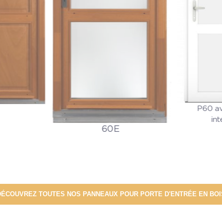
P60 av
in
60E
DÉCOUVREZ TOUTES NOS PANNEAUX POUR PORTE D'ENTRÉE EN BOI