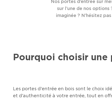
Nos portes d’entrée sur mes
Double joint à frappe
sur l’une de nos options
Gâches métalliques
imaginée ? N’hésitez pas 
Fiches réglables renforcées
Parclose intérieure à doucine avec fixation invis
Matériau noble par excellence
Un seul coup de pinceau pour changer de look
Pourquoi choisir une 
Les portes d'entrée en bois sont le choix i
et d'authenticité à votre entrée, tout en o