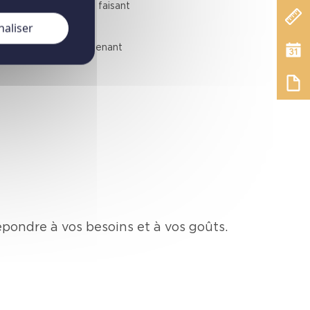
coustique supérieure, faisant
t équipées d'un seuil
naliser
re des performances
étique optimale, maintenant
pondre à vos besoins et à vos goûts.