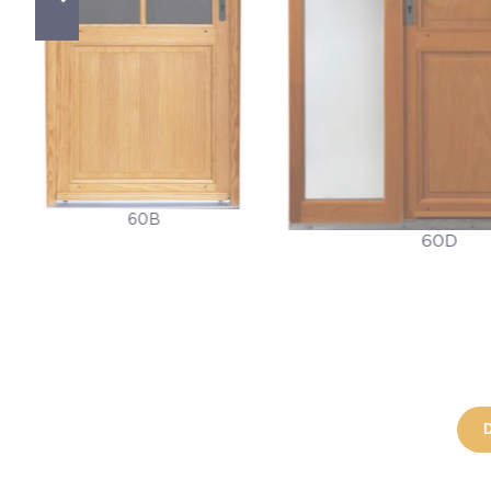
60B
60D