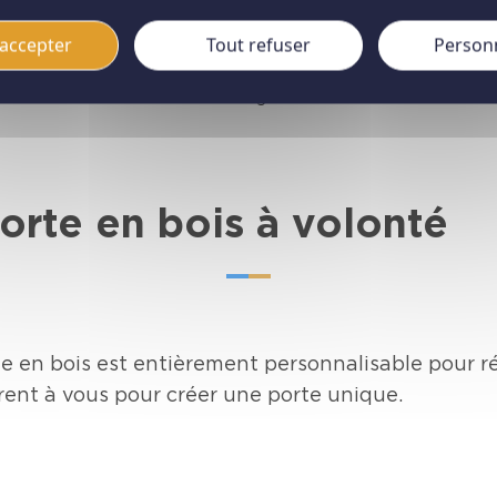
 bois est un excellent isolant, offrant une isolation thermique et a
 lui un choix idéal pour une porte d’entrée. Nos portes en bois son
accepter
Tout refuser
Person
uminium à rupture de pont thermique total, permettant d'atteind
ermiques allant jusqu'à UD = 1,3. Cela assure une efficacité énerg
tre maison confortable tout au long de l'année.
orte en bois à volonté
e en bois est entièrement personnalisable pour ré
rent à vous pour créer une porte unique.