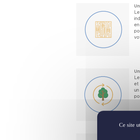
Un
Le
in
en
po
vo
Un
Le
et
un
po
Ce site u
De