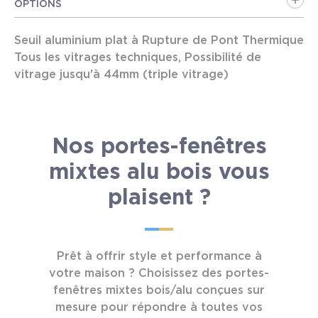
OPTIONS
couleurs opaques / 4 couleurs mates
> Face extérieure :
19 couleurs satinées
Seuil aluminium plat à Rupture de Pont Thermique
2 essences lamellé collé 3 plis : Chêne / Pin
Tous les vitrages techniques, Possibilité de
2 Profils possibles à l'extérieur :
vitrage jusqu'à 44mm (triple vitrage)
>
DESIGN :
profils aluminium arrondis
Traverse intermédiaire
>
TENDANCE :
profils aluminium angulaires
Finition Bois Intérieur :
toute la palette RAL est
Profil Design à l'intérieur
: profils bois moulurés
disponible soit plus de 200 couleurs
Performance possible jusqu'à UW 1.1
Nos portes-fenêtres
Couleurs Alu extérieur : toute la palette RAL est
disponible soit plus de 200 couleurs
Dormant :
mixtes alu bois vous
Dormant neuf de 70 à 160mm
plaisent ?
Dormant rénovation
Ouvrant :
Ouvrant de 80 mm
Prêt à offrir style et performance à
Vitrage 28 mm 4/20/4 peu émissif argon et
votre maison ? Choisissez des portes-
intercalaire TGI noir
fenêtres mixtes bois/alu conçues sur
Double joint à frappe
mesure pour répondre à toutes vos