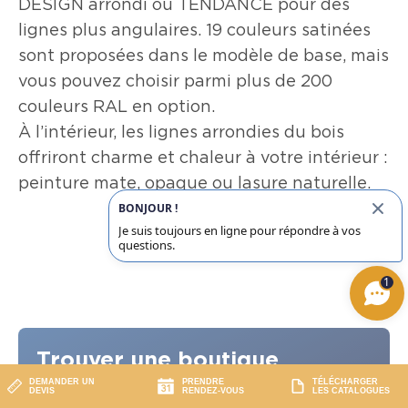
DESIGN arrondi ou TENDANCE pour des
lignes plus angulaires. 19 couleurs satinées
sont proposées dans le modèle de base, mais
vous pouvez choisir parmi plus de 200
couleurs RAL en option.
À l’intérieur, les lignes arrondies du bois
offriront charme et chaleur à votre intérieur :
peinture mate, opaque ou lasure naturelle.
BONJOUR !
Je suis toujours en ligne pour répondre à vos
questions.
1
Trouver une boutique
DEMANDER UN
PRENDRE
TÉLÉCHARGER
DEVIS
RENDEZ-VOUS
LES CATALOGUES
Près de 150 points de vente sont à votre service dans toute la