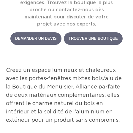
Fiche de 80 mm
exigences. Trouvez la boutique la plus
Quincaillerie : gâches métalliques
proche ou contactez-nous dès
Battement central de 112mm
maintenant pour discuter de votre
Poignée Sécustik (sécurité accrue)
projet avec nos experts.
DEMANDER UN DEVIS
TROUVER UNE BOUTIQUE
Créez un espace lumineux et chaleureux
avec les portes-fenêtres mixtes bois/alu de
la Boutique du Menuisier. Alliance parfaite
de deux matériaux complémentaires, elles
offrent le charme naturel du bois en
intérieur et la solidité de l'aluminium en
extérieur pour un produit sans compromis.