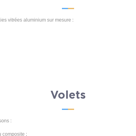
aies vitrées aluminium sur mesure :
Volets
sons :
u composite ;