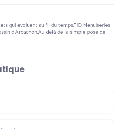
jets qui évoluent au fil du temps.TID Menuiseries
ssin d’Arcachon.Au-delà de la simple pose de
utique