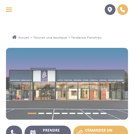
Panneau de gestion des cookies
Accueil
>
Trouver une boutique
> Tendance Fenetres
PRENDRE
DEMANDER UN