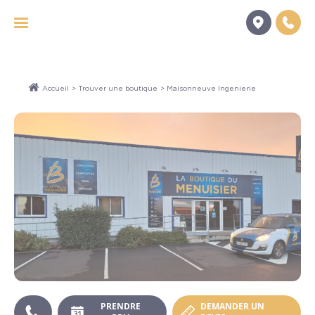
Panneau de gestion des cookies
Accueil
>
Trouver une boutique
> Maisonneuve Ingenierie
PRENDRE
DEMANDER UN