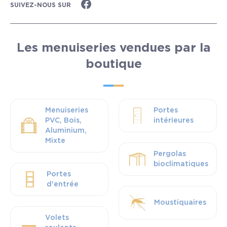
SUIVEZ-NOUS SUR
Tallard...
Lire plus
Les menuiseries vendues par la
boutique
Menuiseries
Portes
PVC, Bois,
intérieures
Aluminium,
Mixte
Pergolas
bioclimatiques
Portes
d'entrée
Moustiquaires
Volets