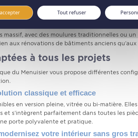
en bois, métal ou verre misent sur un design brut e
lle, notamment en version porte coulissante sur r
accepter
Tout refuser
Person
u classique revisité
 massif, avec des moulures traditionnelles ou un 
en aux rénovations de bâtiments anciens qu’aux in
ptées à tous les projets
ique du Menuisier vous propose différentes config
ion.
olution classique et efficace
bles en version pleine, vitrée ou bi-matière. Ell
 et s’intègrent parfaitement dans toutes les pièc
une porte polyvalente et pratique.
 modernisez votre intérieur sans gros t