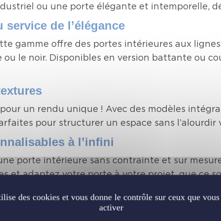
ndustriel ou une porte élégante et intemporelle, 
 service de l’élégance
tte gamme offre des portes intérieures aux lignes 
 ou le noir. Disponibles en version battante ou co
textures
al pour un rendu unique ! Avec des modèles intégr
rfaites pour structurer un espace sans l’alourdir 
alisables à l’infini
ne porte intérieure sans contrainte et sur mesur
ées et adaptez votre porte à votre projet, que ce s
ncore un modèle entièrement vitré pour un effet v
tilise des cookies et vous donne le contrôle sur ceux que vous
 cœur de votre intérieur
activer