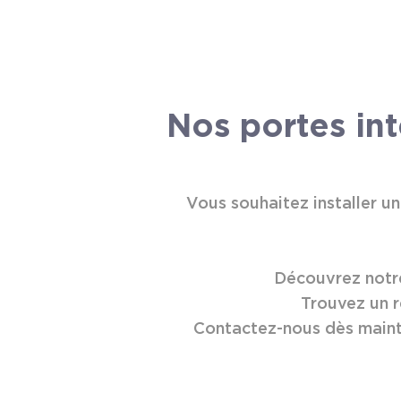
Gamme bi-matière
Gamme modulo
Gamme loft
Gamme intemporelle.
Nos portes int
Vous souhaitez installer u
Découvrez notre
Trouvez un r
Contactez-nous dès mainte