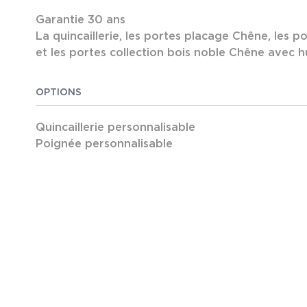
Garantie 30 ans
La quincaillerie, les portes placage Chêne, les 
et les portes collection bois noble Chêne avec 
sont garanties 2 ans
Dimensions standards ou sur mesure
OPTIONS
Nombreuses essences de bois et finitions
Quincaillerie personnalisable
Rénovation :
Poignée personnalisable
Porte seule
Bloc-porte rénovation
Bloc-porte chambranle contre chambranle
Portes coulissantes :
En applique avec rail apparent ou non
Portes à galandage
Gammes :
Gamme design