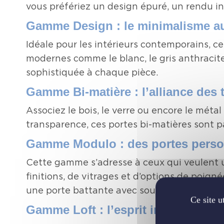
vous préfériez un design épuré, un rendu i
Gamme Design : le minimalisme au
Idéale pour les intérieurs contemporains, ce
modernes comme le blanc, le gris anthracite
sophistiquée à chaque pièce.
Gamme Bi-matière : l’alliance des 
Associez le bois, le verre ou encore le mét
transparence, ces portes bi-matières sont pa
Gamme Modulo : des portes personn
Cette gamme s’adresse à ceux qui veulent u
finitions, de vitrages et d’options de poign
une porte battante avec soubassement, ou e
Ce site u
Gamme Loft : l’esprit industriel au