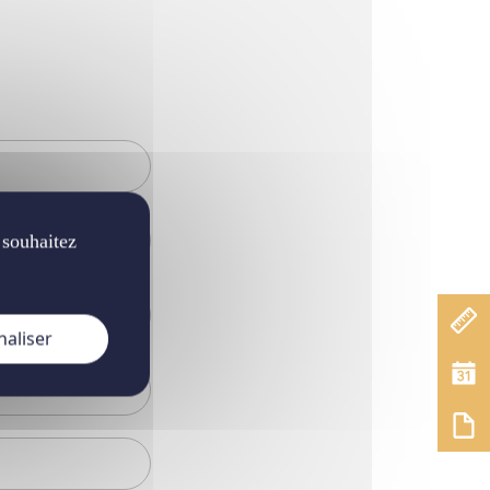
 souhaitez
naliser