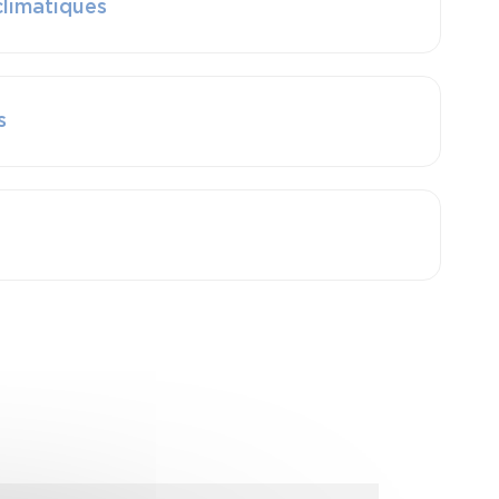
climatiques
s